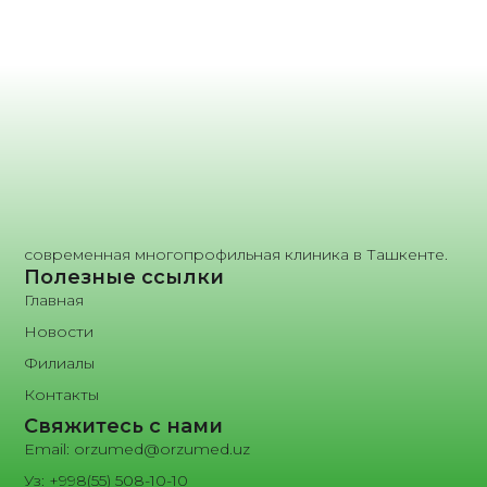
современная многопрофильная клиника в Ташкенте.
Полезные ссылки
Главная
Новости
Филиалы
Контакты
Свяжитесь с нами
Email: orzumed@orzumed.uz
Уз: +998(55) 508-10-10