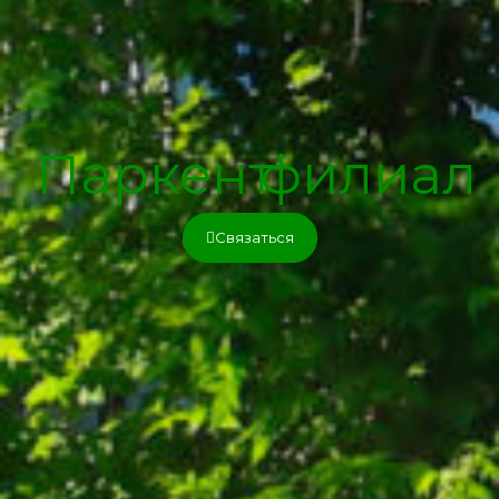
Паркент
филиал
Связаться