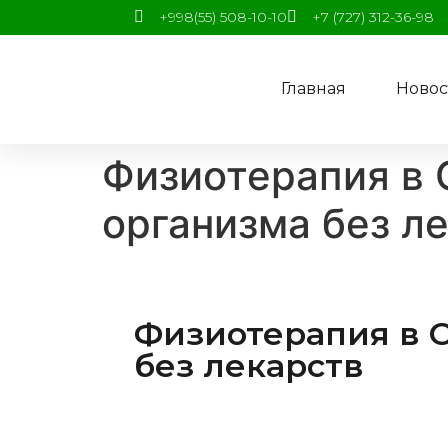
+998(55) 508-10-10
+7 (727) 312-36-98
Главная
Новос
Физиотерапия в 
организма без л
Физиотерапия в O
без лекарств