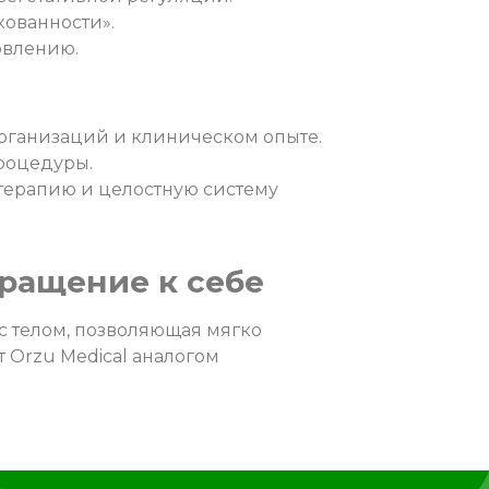
кованности».
овлению.
рганизаций и клиническом опыте.
роцедуры.
терапию и целостную систему
вращение к себе
 с телом, позволяющая мягко
 Orzu Medical аналогом