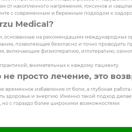
изм от накопленного напряжения, токсинов и «зашла
шкенте с современным и бережным подходом к оздор
zu Medical?
и, основанные на рекомендациях международных о
ание, позволяющее безопасно и точно проводить п
, включающие физиотерапию, иглотерапию, озоно
практикой, внимательных к каждому пациенту.
 не просто лечение, это воз
не временное избавление от боли, а глубокая работа
ть здоровье и энергию. Именно такой подход делает
, но с гораздо более широкими возможностями.