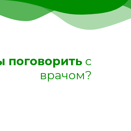
ы поговорить
с
врачом?