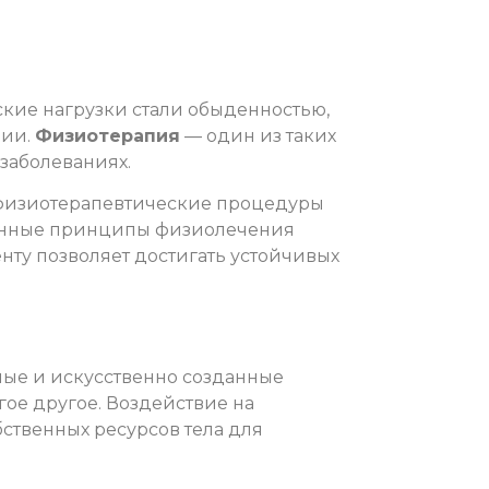
ские нагрузки стали обыденностью,
ции.
Физиотерапия
— один из таких
заболеваниях.
, физиотерапевтические процедуры
ионные принципы физиолечения
ту позволяет достигать устойчивых
ые и искусственно созданные
огое другое. Воздействие на
бственных ресурсов тела для