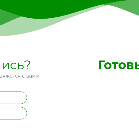
лись?
Готов
вяжется с вами