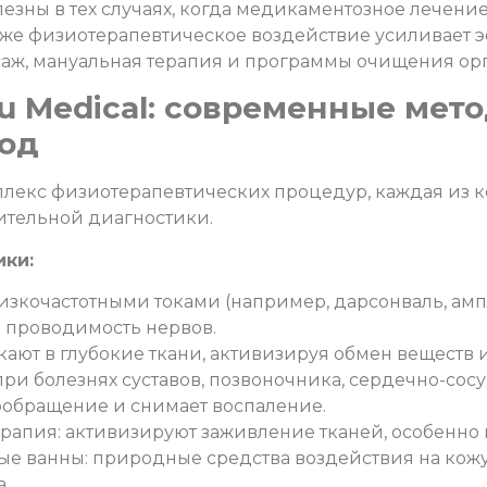
зны в тех случаях, когда медикаментозное лечение
 же физиотерапевтическое воздействие усиливает э
ссаж, мануальная терапия и программы очищения ор
u Medical: современные мет
од
плекс физиотерапевтических процедур, каждая из 
ительной диагностики.
ики:
изкочастотными токами (например, дарсонваль, амп
ь проводимость нервов.
кают в глубокие ткани, активизируя обмен веществ 
ри болезнях суставов, позвоночника, сердечно-сос
ообращение и снимает воспаление.
рапия: активизируют заживление тканей, особенно 
ые ванны: природные средства воздействия на кож
.