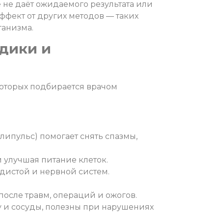
 не даёт ожидаемого результата или
ффект от других методов — таких
ганизма.
одики и
которых подбирается врачом
липульс) помогает снять спазмы,
и улучшая питание клеток.
удистой и нервной систем.
после травм, операций и ожогов.
у и сосуды, полезны при нарушениях