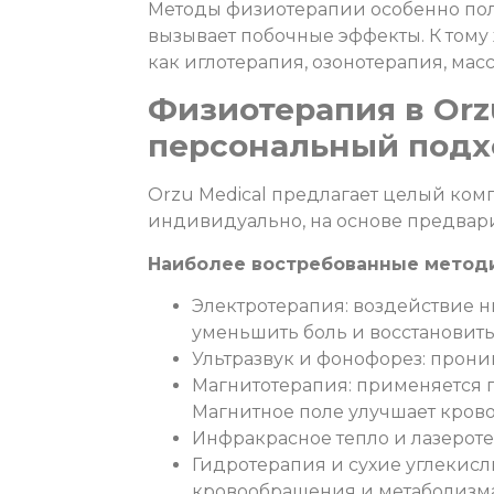
Методы физиотерапии особенно поле
вызывает побочные эффекты. К тому
как иглотерапия, озонотерапия, ма
Физиотерапия в Orz
персональный подх
Orzu Medical предлагает целый ком
индивидуально, на основе предвар
Наиболее востребованные метод
Электротерапия: воздействие н
уменьшить боль и восстановит
Ультразвук и фонофорез: прони
Магнитотерапия: применяется п
Магнитное поле улучшает кров
Инфракрасное тепло и лазероте
Гидротерапия и сухие углекисл
кровообращения и метаболизма