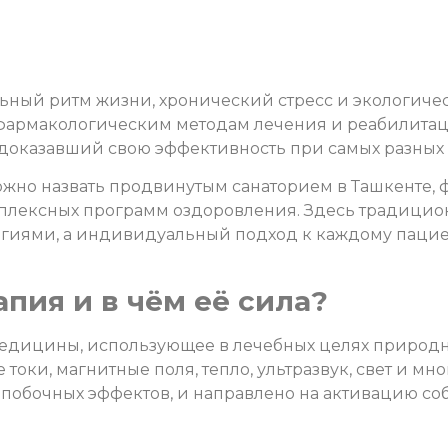
ьный ритм жизни, хронический стресс и экологиче
ефармакологическим методам лечения и реабилита
доказавший свою эффективность при самых разных 
можно назвать продвинутым санаторием в Ташкенте
мплексных программ оздоровления. Здесь традиц
гиями, а индивидуальный подход к каждому пациен
пия и в чём её сила?
едицины, использующее в лечебных целях природн
токи, магнитные поля, тепло, ультразвук, свет и мн
 побочных эффектов, и направлено на активацию со