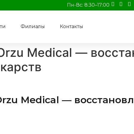
Пн-Вс: 8:30–17:00
ти
Филиалы
Контакты
Orzu Medical — восст
екарств
rzu Medical — восстанов