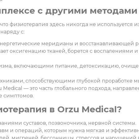
плексе с другими методами 
 что физиотерапия здесь никогда не используется и
наряду с:
нергетические меридианы и восстанавливающей ра
ает оксигенацию тканей, борется с воспалениями 
зма, включающими питание, детоксикацию, очище
хниками, способствующими глубокой проработке м
 Medical — это часть глобального подхода, направл
ие симптомов.
отерапия в Orzu Medical?
аниями суставов, позвоночника, нервной системы.
авм и операций, которым нужна мягкая и эффектив
болей, мигреней, бессонницы, стрессов и нарушений