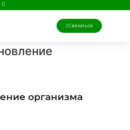
Связаться
ановление
ление организма