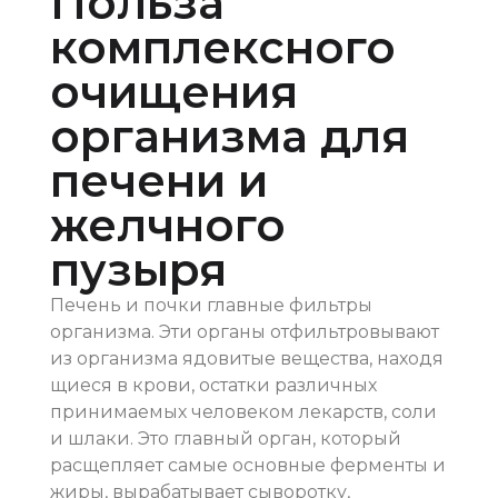
Польза
комплексного
очищения
организма для
печени и
желчного
пузыря
Печень и почки главные фильтры
организма. Эти органы отфильтровывают
из организма ядовитые вещества, находя
щиеся в крови, остатки различных
принимаемых человеком лекарств, соли
и шлаки. Это главный орган, который
расщепляет самые основные ферменты и
жиры, вырабатывает сыворотку,