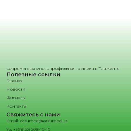
современная многопрофильная клиника в Ташкенте.
Полезные ссылки
Главная
Новости
Филиалы
Контакты
Свяжитесь с нами
Email: orzumed@orzumed.uz
Уз: +998(55) 508-10-10